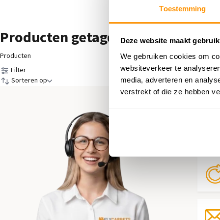
Toestemming
Producten getagd met SPEC:Mag
Deze website maakt gebruik
Producten
We gebruiken cookies om cont
websiteverkeer te analyseren
Filter
media, adverteren en analys
Sorteren op
verstrekt of die ze hebben v
Hul
Neem 