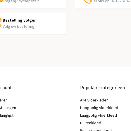
vragen@flycarpets.nl
Bel ons op 020 - 261 47
Bestelling volgen
Volg uw bestelling
ccount
Populaire categorieën
eren
Alle vloerkleden
stellingen
Hoogpolig vloerkleed
langlijst
Laagpolig vloerkleed
Buitenkleed
Wollen vloerkleed