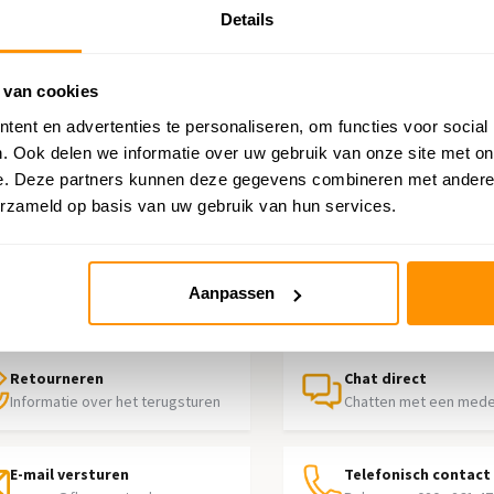
Details
na
 van cookies
ent en advertenties te personaliseren, om functies voor social
. Ook delen we informatie over uw gebruik van onze site met on
e. Deze partners kunnen deze gegevens combineren met andere i
erzameld op basis van uw gebruik van hun services.
p nodig?
Aanpassen
contact op met onze klantenservice
Retourneren
Chat direct
Informatie over het terugsturen
Chatten met een med
E-mail versturen
Telefonisch contact