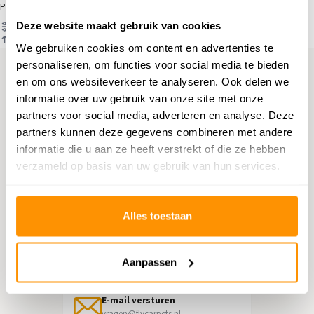
Producten
Deze website maakt gebruik van cookies
Filter
Sorteren op
We gebruiken cookies om content en advertenties te
personaliseren, om functies voor social media te bieden
en om ons websiteverkeer te analyseren. Ook delen we
Hulp nodig?
informatie over uw gebruik van onze site met onze
partners voor social media, adverteren en analyse. Deze
Neem contact op met onze
partners kunnen deze gegevens combineren met andere
klantenservice
informatie die u aan ze heeft verstrekt of die ze hebben
verzameld op basis van uw gebruik van hun services.
Retourneren
Informatie over het terugsturen
Alles toestaan
Chat direct
Chatten met een medewerker
Aanpassen
E-mail versturen
vragen@flycarpets.nl