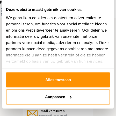
Producten
Deze website maakt gebruik van cookies
Filter
Sorteren op
We gebruiken cookies om content en advertenties te
personaliseren, om functies voor social media te bieden
en om ons websiteverkeer te analyseren. Ook delen we
Hulp nodig?
informatie over uw gebruik van onze site met onze
partners voor social media, adverteren en analyse. Deze
Neem contact op met onze
partners kunnen deze gegevens combineren met andere
klantenservice
informatie die u aan ze heeft verstrekt of die ze hebben
verzameld op basis van uw gebruik van hun services.
Retourneren
Informatie over het terugsturen
Alles toestaan
Chat direct
Chatten met een medewerker
Aanpassen
E-mail versturen
vragen@flycarpets.nl