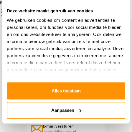
Producten
Deze website maakt gebruik van cookies
Filter
Sorteren op
We gebruiken cookies om content en advertenties te
personaliseren, om functies voor social media te bieden
en om ons websiteverkeer te analyseren. Ook delen we
Hulp nodig?
informatie over uw gebruik van onze site met onze
partners voor social media, adverteren en analyse. Deze
Neem contact op met onze
partners kunnen deze gegevens combineren met andere
klantenservice
informatie die u aan ze heeft verstrekt of die ze hebben
verzameld op basis van uw gebruik van hun services.
Retourneren
Informatie over het terugsturen
Alles toestaan
Chat direct
Chatten met een medewerker
Aanpassen
E-mail versturen
vragen@flycarpets.nl