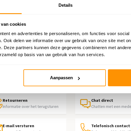
Details
m
 van cookies
ent en advertenties te personaliseren, om functies voor social
. Ook delen we informatie over uw gebruik van onze site met on
e. Deze partners kunnen deze gegevens combineren met andere i
erzameld op basis van uw gebruik van hun services.
p nodig?
Aanpassen
contact op met onze klantenservice
Retourneren
Chat direct
Informatie over het terugsturen
Chatten met een med
E-mail versturen
Telefonisch contact