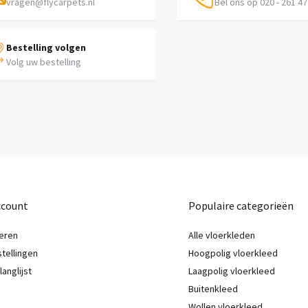
vragen@flycarpets.nl
Bel ons op 020 - 261 47
Bestelling volgen
Volg uw bestelling
ccount
Populaire categorieën
eren
Alle vloerkleden
stellingen
Hoogpolig vloerkleed
langlijst
Laagpolig vloerkleed
Buitenkleed
Wollen vloerkleed