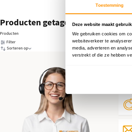
Toestemming
Producten getagd met Rond 80C
Deze website maakt gebruik
Producten
We gebruiken cookies om cont
websiteverkeer te analyseren
Filter
media, adverteren en analys
Sorteren op
verstrekt of die ze hebben v
Hul
Neem 