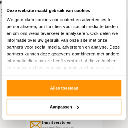
Producten
Deze website maakt gebruik van cookies
Filter
Sorteren op
We gebruiken cookies om content en advertenties te
personaliseren, om functies voor social media te bieden
en om ons websiteverkeer te analyseren. Ook delen we
Hulp nodig?
informatie over uw gebruik van onze site met onze
partners voor social media, adverteren en analyse. Deze
Neem contact op met onze
partners kunnen deze gegevens combineren met andere
klantenservice
informatie die u aan ze heeft verstrekt of die ze hebben
verzameld op basis van uw gebruik van hun services.
Retourneren
Informatie over het terugsturen
Alles toestaan
Chat direct
Chatten met een medewerker
Aanpassen
E-mail versturen
vragen@flycarpets.nl