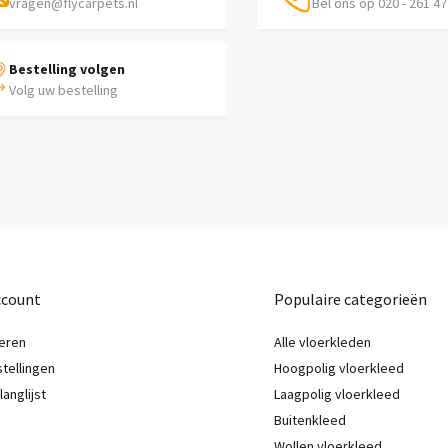
vragen@flycarpets.nl
Bel ons op 020 - 261 47
Bestelling volgen
Volg uw bestelling
ccount
Populaire categorieën
eren
Alle vloerkleden
stellingen
Hoogpolig vloerkleed
langlijst
Laagpolig vloerkleed
Buitenkleed
Wollen vloerkleed