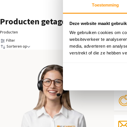
Toestemming
Producten getagd met Pastel Roz
Deze website maakt gebruik
Producten
We gebruiken cookies om cont
websiteverkeer te analyseren
Filter
media, adverteren en analys
Sorteren op
verstrekt of die ze hebben v
Hul
Neem 