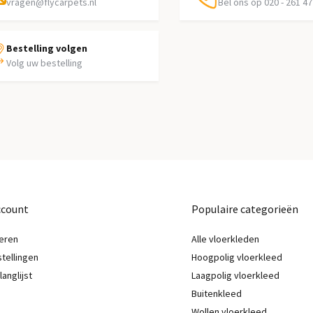
vragen@flycarpets.nl
Bel ons op 020 - 261 47
Bestelling volgen
Volg uw bestelling
ccount
Populaire categorieën
eren
Alle vloerkleden
stellingen
Hoogpolig vloerkleed
langlijst
Laagpolig vloerkleed
Buitenkleed
Wollen vloerkleed