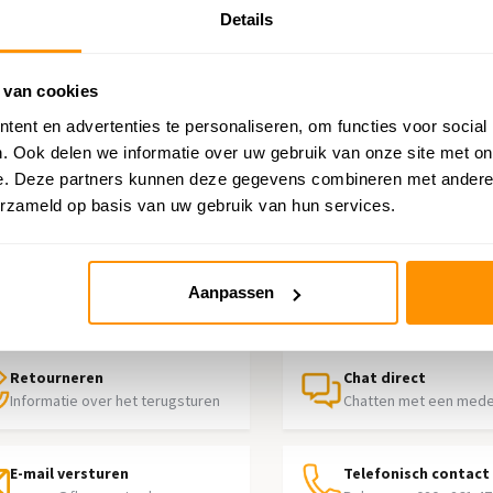
Details
e
 van cookies
ent en advertenties te personaliseren, om functies voor social
. Ook delen we informatie over uw gebruik van onze site met on
e. Deze partners kunnen deze gegevens combineren met andere i
erzameld op basis van uw gebruik van hun services.
p nodig?
Aanpassen
contact op met onze klantenservice
Retourneren
Chat direct
Informatie over het terugsturen
Chatten met een med
E-mail versturen
Telefonisch contact