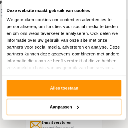
Producten
Deze website maakt gebruik van cookies
Filter
Sorteren op
We gebruiken cookies om content en advertenties te
personaliseren, om functies voor social media te bieden
en om ons websiteverkeer te analyseren. Ook delen we
Hulp nodig?
informatie over uw gebruik van onze site met onze
partners voor social media, adverteren en analyse. Deze
Neem contact op met onze
partners kunnen deze gegevens combineren met andere
klantenservice
informatie die u aan ze heeft verstrekt of die ze hebben
verzameld op basis van uw gebruik van hun services.
Retourneren
Informatie over het terugsturen
Alles toestaan
Chat direct
Chatten met een medewerker
Aanpassen
E-mail versturen
vragen@flycarpets.nl