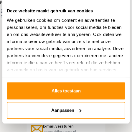
Producten
Deze website maakt gebruik van cookies
Filter
Sorteren op
We gebruiken cookies om content en advertenties te
personaliseren, om functies voor social media te bieden
en om ons websiteverkeer te analyseren. Ook delen we
Hulp nodig?
informatie over uw gebruik van onze site met onze
partners voor social media, adverteren en analyse. Deze
Neem contact op met onze
partners kunnen deze gegevens combineren met andere
klantenservice
informatie die u aan ze heeft verstrekt of die ze hebben
verzameld op basis van uw gebruik van hun services.
Retourneren
Informatie over het terugsturen
Alles toestaan
Chat direct
Chatten met een medewerker
Aanpassen
E-mail versturen
vragen@flycarpets.nl