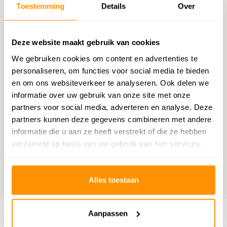
Chatten met een medewerker
Toestemming
Details
Over
E-mail versturen
Deze website maakt gebruik van cookies
vragen@flycarpets.nl
We gebruiken cookies om content en advertenties te
personaliseren, om functies voor social media te bieden
Telefonisch contact
en om ons websiteverkeer te analyseren. Ook delen we
Bel ons op 020 - 261 47 23
informatie over uw gebruik van onze site met onze
partners voor social media, adverteren en analyse. Deze
partners kunnen deze gegevens combineren met andere
Bestelling volgen
informatie die u aan ze heeft verstrekt of die ze hebben
Volg uw bestelling
verzameld op basis van uw gebruik van hun services.
Benieuwd wat anderen vinden?
Alles toestaan
9,1
Wij scoren een
9,1
op
Webwinkelkeur
Aanpassen
Klantenservice