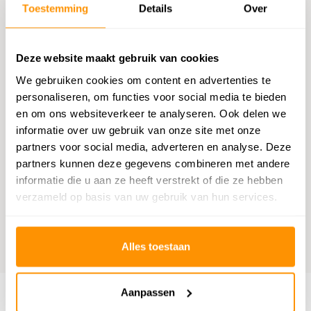
Chatten met een medewerker
Toestemming
Details
Over
E-mail versturen
Deze website maakt gebruik van cookies
vragen@flycarpets.nl
We gebruiken cookies om content en advertenties te
personaliseren, om functies voor social media te bieden
Telefonisch contact
en om ons websiteverkeer te analyseren. Ook delen we
Bel ons op 020 - 261 47 23
informatie over uw gebruik van onze site met onze
partners voor social media, adverteren en analyse. Deze
partners kunnen deze gegevens combineren met andere
Bestelling volgen
informatie die u aan ze heeft verstrekt of die ze hebben
Volg uw bestelling
verzameld op basis van uw gebruik van hun services.
Benieuwd wat anderen vinden?
Alles toestaan
9,1
Wij scoren een
9,1
op
Webwinkelkeur
Aanpassen
Klantenservice