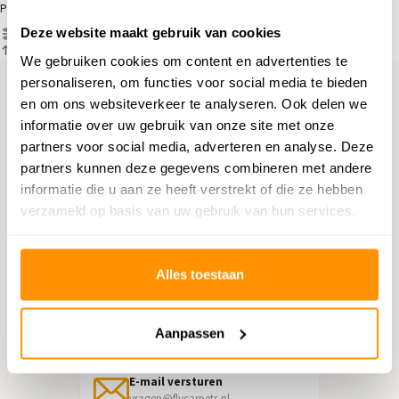
Producten
Deze website maakt gebruik van cookies
Filter
Sorteren op
We gebruiken cookies om content en advertenties te
personaliseren, om functies voor social media te bieden
en om ons websiteverkeer te analyseren. Ook delen we
Hulp nodig?
informatie over uw gebruik van onze site met onze
partners voor social media, adverteren en analyse. Deze
Neem contact op met onze
partners kunnen deze gegevens combineren met andere
klantenservice
informatie die u aan ze heeft verstrekt of die ze hebben
verzameld op basis van uw gebruik van hun services.
Retourneren
Informatie over het terugsturen
Alles toestaan
Chat direct
Chatten met een medewerker
Aanpassen
E-mail versturen
vragen@flycarpets.nl