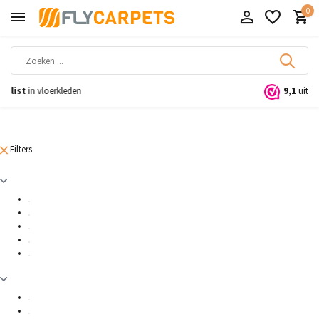
0
9,1
uit 11.000+ beoordelingen
Filters