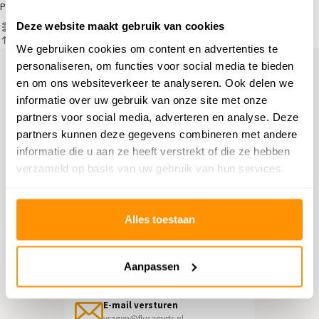
Producten
Deze website maakt gebruik van cookies
Filter
Sorteren op
We gebruiken cookies om content en advertenties te
personaliseren, om functies voor social media te bieden
en om ons websiteverkeer te analyseren. Ook delen we
Hulp nodig?
informatie over uw gebruik van onze site met onze
partners voor social media, adverteren en analyse. Deze
Neem contact op met onze
partners kunnen deze gegevens combineren met andere
klantenservice
informatie die u aan ze heeft verstrekt of die ze hebben
verzameld op basis van uw gebruik van hun services.
Retourneren
Informatie over het terugsturen
Alles toestaan
Chat direct
Chatten met een medewerker
Aanpassen
E-mail versturen
vragen@flycarpets.nl