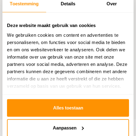
Chatten met een medewerker
Toestemming
Details
Over
E-mail versturen
Deze website maakt gebruik van cookies
vragen@flycarpets.nl
We gebruiken cookies om content en advertenties te
personaliseren, om functies voor social media te bieden
Telefonisch contact
en om ons websiteverkeer te analyseren. Ook delen we
Bel ons op 020 - 261 47 23
informatie over uw gebruik van onze site met onze
partners voor social media, adverteren en analyse. Deze
partners kunnen deze gegevens combineren met andere
Bestelling volgen
informatie die u aan ze heeft verstrekt of die ze hebben
Volg uw bestelling
verzameld op basis van uw gebruik van hun services.
Benieuwd wat anderen vinden?
Alles toestaan
9,1
Wij scoren een
9,1
op
Webwinkelkeur
Aanpassen
Klantenservice