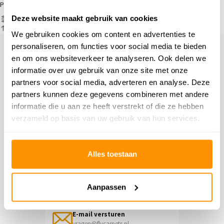
Producten
Deze website maakt gebruik van cookies
Filter
Sorteren op
We gebruiken cookies om content en advertenties te
personaliseren, om functies voor social media te bieden
en om ons websiteverkeer te analyseren. Ook delen we
Hulp nodig?
informatie over uw gebruik van onze site met onze
partners voor social media, adverteren en analyse. Deze
Neem contact op met onze
partners kunnen deze gegevens combineren met andere
klantenservice
informatie die u aan ze heeft verstrekt of die ze hebben
verzameld op basis van uw gebruik van hun services.
Retourneren
Informatie over het terugsturen
Alles toestaan
Chat direct
Chatten met een medewerker
Aanpassen
E-mail versturen
vragen@flycarpets.nl