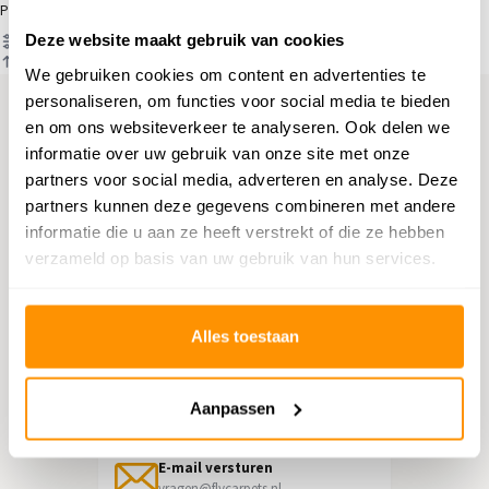
Producten
Deze website maakt gebruik van cookies
Filter
Sorteren op
We gebruiken cookies om content en advertenties te
personaliseren, om functies voor social media te bieden
en om ons websiteverkeer te analyseren. Ook delen we
Hulp nodig?
informatie over uw gebruik van onze site met onze
partners voor social media, adverteren en analyse. Deze
Neem contact op met onze
partners kunnen deze gegevens combineren met andere
klantenservice
informatie die u aan ze heeft verstrekt of die ze hebben
verzameld op basis van uw gebruik van hun services.
Retourneren
Informatie over het terugsturen
Alles toestaan
Chat direct
Chatten met een medewerker
Aanpassen
E-mail versturen
vragen@flycarpets.nl