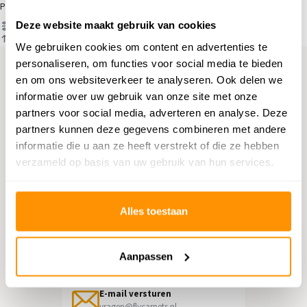
Producten
Deze website maakt gebruik van cookies
Filter
Sorteren op
We gebruiken cookies om content en advertenties te
personaliseren, om functies voor social media te bieden
en om ons websiteverkeer te analyseren. Ook delen we
Hulp nodig?
informatie over uw gebruik van onze site met onze
partners voor social media, adverteren en analyse. Deze
Neem contact op met onze
partners kunnen deze gegevens combineren met andere
klantenservice
informatie die u aan ze heeft verstrekt of die ze hebben
verzameld op basis van uw gebruik van hun services.
Retourneren
Informatie over het terugsturen
Alles toestaan
Chat direct
Chatten met een medewerker
Aanpassen
E-mail versturen
vragen@flycarpets.nl