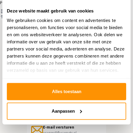
Producten
Deze website maakt gebruik van cookies
Filter
Sorteren op
We gebruiken cookies om content en advertenties te
personaliseren, om functies voor social media te bieden
en om ons websiteverkeer te analyseren. Ook delen we
Hulp nodig?
informatie over uw gebruik van onze site met onze
partners voor social media, adverteren en analyse. Deze
Neem contact op met onze
partners kunnen deze gegevens combineren met andere
klantenservice
informatie die u aan ze heeft verstrekt of die ze hebben
verzameld op basis van uw gebruik van hun services.
Retourneren
Informatie over het terugsturen
Alles toestaan
Chat direct
Chatten met een medewerker
Aanpassen
E-mail versturen
vragen@flycarpets.nl