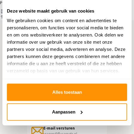
Producten
Deze website maakt gebruik van cookies
Filter
Sorteren op
We gebruiken cookies om content en advertenties te
personaliseren, om functies voor social media te bieden
en om ons websiteverkeer te analyseren. Ook delen we
Hulp nodig?
informatie over uw gebruik van onze site met onze
partners voor social media, adverteren en analyse. Deze
Neem contact op met onze
partners kunnen deze gegevens combineren met andere
klantenservice
informatie die u aan ze heeft verstrekt of die ze hebben
verzameld op basis van uw gebruik van hun services.
Retourneren
Informatie over het terugsturen
Alles toestaan
Chat direct
Chatten met een medewerker
Aanpassen
E-mail versturen
vragen@flycarpets.nl