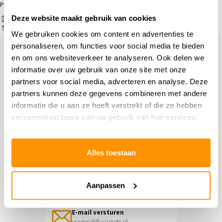
Producten
Deze website maakt gebruik van cookies
Filter
Sorteren op
We gebruiken cookies om content en advertenties te
personaliseren, om functies voor social media te bieden
en om ons websiteverkeer te analyseren. Ook delen we
Hulp nodig?
informatie over uw gebruik van onze site met onze
partners voor social media, adverteren en analyse. Deze
Neem contact op met onze
partners kunnen deze gegevens combineren met andere
klantenservice
informatie die u aan ze heeft verstrekt of die ze hebben
verzameld op basis van uw gebruik van hun services.
Retourneren
Informatie over het terugsturen
Alles toestaan
Chat direct
Chatten met een medewerker
Aanpassen
E-mail versturen
vragen@flycarpets.nl