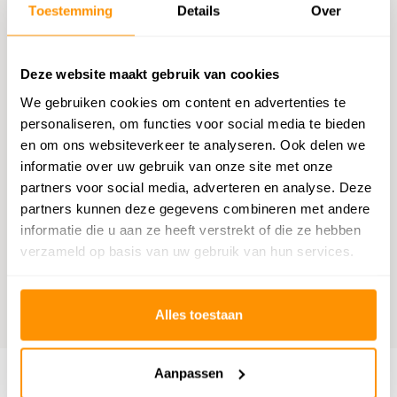
Chatten met een medewerker
Toestemming
Details
Over
E-mail versturen
Deze website maakt gebruik van cookies
vragen@flycarpets.nl
We gebruiken cookies om content en advertenties te
personaliseren, om functies voor social media te bieden
Telefonisch contact
en om ons websiteverkeer te analyseren. Ook delen we
Bel ons op 020 - 261 47 23
informatie over uw gebruik van onze site met onze
partners voor social media, adverteren en analyse. Deze
partners kunnen deze gegevens combineren met andere
Bestelling volgen
informatie die u aan ze heeft verstrekt of die ze hebben
Volg uw bestelling
verzameld op basis van uw gebruik van hun services.
Benieuwd wat anderen vinden?
Alles toestaan
9,1
Wij scoren een
9,1
op
Webwinkelkeur
Aanpassen
Klantenservice