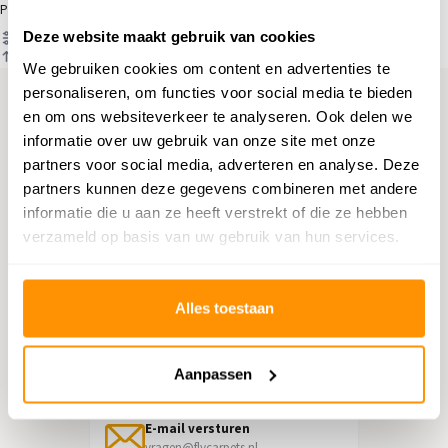
Producten
Deze website maakt gebruik van cookies
Filter
Sorteren op
We gebruiken cookies om content en advertenties te
personaliseren, om functies voor social media te bieden
en om ons websiteverkeer te analyseren. Ook delen we
Hulp nodig?
informatie over uw gebruik van onze site met onze
partners voor social media, adverteren en analyse. Deze
Neem contact op met onze
partners kunnen deze gegevens combineren met andere
klantenservice
informatie die u aan ze heeft verstrekt of die ze hebben
verzameld op basis van uw gebruik van hun services.
Retourneren
Informatie over het terugsturen
Alles toestaan
Chat direct
Chatten met een medewerker
Aanpassen
E-mail versturen
vragen@flycarpets.nl