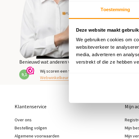
Toestemming
Deze website maakt gebruik
We gebruiken cookies om cont
websiteverkeer te analyseren
media, adverteren en analys
Benieuwd wat anderen vinden?
verstrekt of die ze hebben v
Wij scoren een
9,1
op
9,1
Webwinkelkeur
Klantenservice
Mijn a
Over ons
Registr
Bestelling volgen
Mijn be
Algemene voorwaarden
Mijn ver