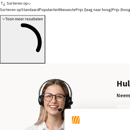
Sorteren op
Sorteren op
Standaard
Populariteit
Nieuwste
Prijs (laag naar hoog)
Prijs (hoo
Toon meer resultaten
Hul
Neem 