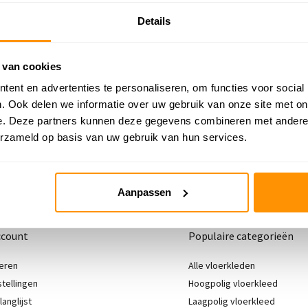
E-mail versturen
Telefonisch contact
Details
vragen@flycarpets.nl
Bel ons op 020 - 261 47
 van cookies
Bestelling volgen
ent en advertenties te personaliseren, om functies voor social
Volg uw bestelling
. Ook delen we informatie over uw gebruik van onze site met on
e. Deze partners kunnen deze gegevens combineren met andere i
erzameld op basis van uw gebruik van hun services.
Aanpassen
ccount
Populaire categorieën
eren
Alle vloerkleden
stellingen
Hoogpolig vloerkleed
langlijst
Laagpolig vloerkleed