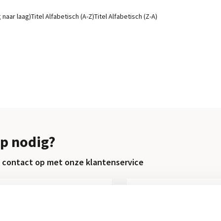
g naar laag)
Titel Alfabetisch (A-Z)
Titel Alfabetisch (Z-A)
p nodig?
contact op met onze klantenservice
Retourneren
Chat direct
Informatie over het terugsturen
Chatten met een med