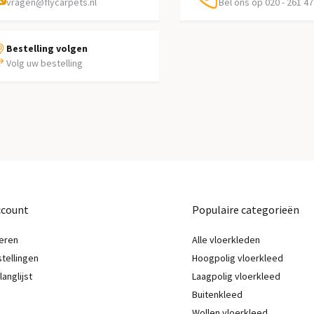
vragen@flycarpets.nl
Bel ons op 020 - 261 47
Bestelling volgen
Volg uw bestelling
ccount
Populaire categorieën
eren
Alle vloerkleden
stellingen
Hoogpolig vloerkleed
langlijst
Laagpolig vloerkleed
Buitenkleed
Wollen vloerkleed