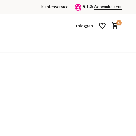
Klantenservice
9,1
@
Webwinkelkeur
0
Inloggen
Account aanmaken
Account aanmaken