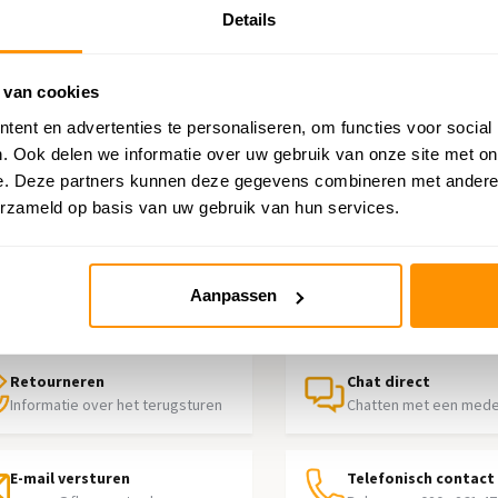
Details
lic
 van cookies
ent en advertenties te personaliseren, om functies voor social
. Ook delen we informatie over uw gebruik van onze site met on
e. Deze partners kunnen deze gegevens combineren met andere i
erzameld op basis van uw gebruik van hun services.
p nodig?
Aanpassen
contact op met onze klantenservice
Retourneren
Chat direct
Informatie over het terugsturen
Chatten met een med
E-mail versturen
Telefonisch contact