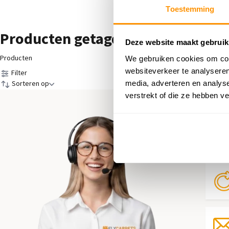
Toestemming
Producten getagd met Kids Repub
Deze website maakt gebruik
Producten
We gebruiken cookies om cont
websiteverkeer te analyseren
Filter
media, adverteren en analys
Sorteren op
verstrekt of die ze hebben v
Hul
Neem 