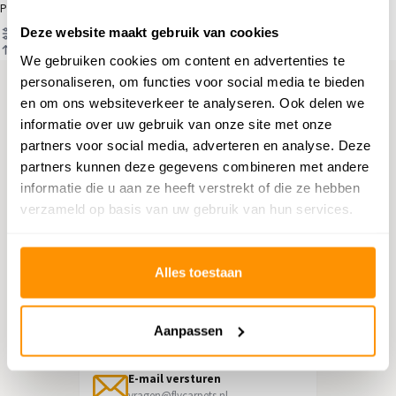
Producten
Deze website maakt gebruik van cookies
Filter
Sorteren op
We gebruiken cookies om content en advertenties te
personaliseren, om functies voor social media te bieden
en om ons websiteverkeer te analyseren. Ook delen we
Hulp nodig?
informatie over uw gebruik van onze site met onze
partners voor social media, adverteren en analyse. Deze
Neem contact op met onze
partners kunnen deze gegevens combineren met andere
klantenservice
informatie die u aan ze heeft verstrekt of die ze hebben
verzameld op basis van uw gebruik van hun services.
Retourneren
Informatie over het terugsturen
Alles toestaan
Chat direct
Chatten met een medewerker
Aanpassen
E-mail versturen
vragen@flycarpets.nl