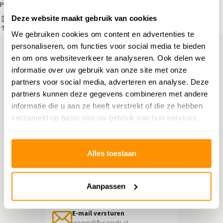
Producten
Deze website maakt gebruik van cookies
Filter
Sorteren op
We gebruiken cookies om content en advertenties te
personaliseren, om functies voor social media te bieden
en om ons websiteverkeer te analyseren. Ook delen we
Hulp nodig?
informatie over uw gebruik van onze site met onze
partners voor social media, adverteren en analyse. Deze
Neem contact op met onze
partners kunnen deze gegevens combineren met andere
klantenservice
informatie die u aan ze heeft verstrekt of die ze hebben
verzameld op basis van uw gebruik van hun services.
Retourneren
Informatie over het terugsturen
Alles toestaan
Chat direct
Chatten met een medewerker
Aanpassen
E-mail versturen
vragen@flycarpets.nl