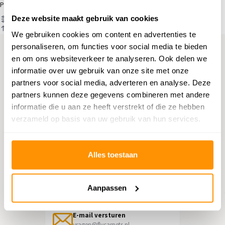
Producten
Deze website maakt gebruik van cookies
Filter
Sorteren op
We gebruiken cookies om content en advertenties te
personaliseren, om functies voor social media te bieden
en om ons websiteverkeer te analyseren. Ook delen we
Hulp nodig?
informatie over uw gebruik van onze site met onze
partners voor social media, adverteren en analyse. Deze
Neem contact op met onze
partners kunnen deze gegevens combineren met andere
klantenservice
informatie die u aan ze heeft verstrekt of die ze hebben
verzameld op basis van uw gebruik van hun services.
Retourneren
Informatie over het terugsturen
Alles toestaan
Chat direct
Chatten met een medewerker
Aanpassen
E-mail versturen
vragen@flycarpets.nl