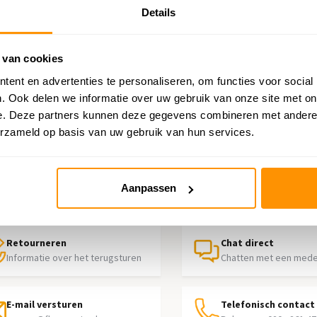
Details
oal
 van cookies
ent en advertenties te personaliseren, om functies voor social
. Ook delen we informatie over uw gebruik van onze site met on
e. Deze partners kunnen deze gegevens combineren met andere i
erzameld op basis van uw gebruik van hun services.
p nodig?
Aanpassen
contact op met onze klantenservice
Retourneren
Chat direct
Informatie over het terugsturen
Chatten met een med
E-mail versturen
Telefonisch contact