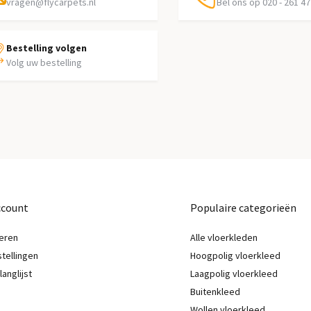
vragen@flycarpets.nl
Bel ons op 020 - 261 47
Bestelling volgen
Volg uw bestelling
ccount
Populaire categorieën
eren
Alle vloerkleden
stellingen
Hoogpolig vloerkleed
langlijst
Laagpolig vloerkleed
Buitenkleed
Wollen vloerkleed