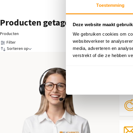
Toestemming
Producten getagd met Grijs Charc
Deze website maakt gebruik
Producten
We gebruiken cookies om cont
websiteverkeer te analyseren
Filter
media, adverteren en analys
Sorteren op
verstrekt of die ze hebben v
Hul
Neem 