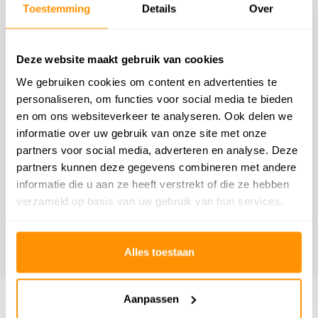
Chatten met een medewerker
Toestemming
Details
Over
E-mail versturen
Deze website maakt gebruik van cookies
vragen@flycarpets.nl
We gebruiken cookies om content en advertenties te
personaliseren, om functies voor social media te bieden
Telefonisch contact
en om ons websiteverkeer te analyseren. Ook delen we
Bel ons op 020 - 261 47 23
informatie over uw gebruik van onze site met onze
partners voor social media, adverteren en analyse. Deze
partners kunnen deze gegevens combineren met andere
Bestelling volgen
informatie die u aan ze heeft verstrekt of die ze hebben
Volg uw bestelling
verzameld op basis van uw gebruik van hun services.
Benieuwd wat anderen vinden?
Alles toestaan
9,1
Wij scoren een
9,1
op
Webwinkelkeur
Aanpassen
Klantenservice