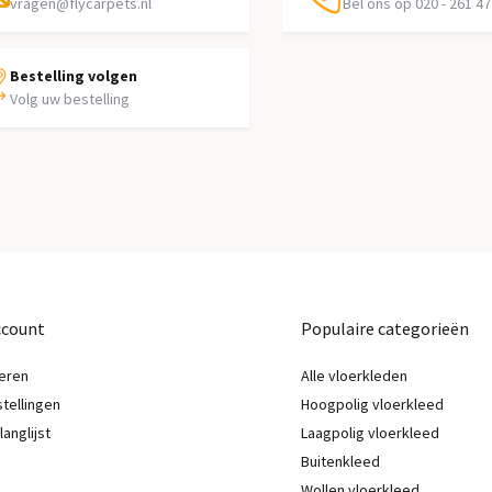
vragen@flycarpets.nl
Bel ons op 020 - 261 47
Bestelling volgen
Volg uw bestelling
ccount
Populaire categorieën
eren
Alle vloerkleden
stellingen
Hoogpolig vloerkleed
langlijst
Laagpolig vloerkleed
Buitenkleed
Wollen vloerkleed