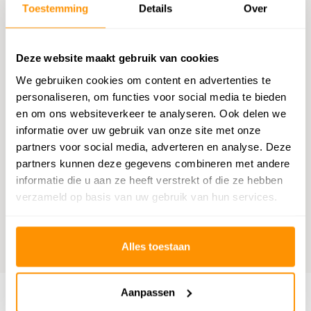
Chatten met een medewerker
Toestemming
Details
Over
E-mail versturen
Deze website maakt gebruik van cookies
vragen@flycarpets.nl
We gebruiken cookies om content en advertenties te
personaliseren, om functies voor social media te bieden
Telefonisch contact
en om ons websiteverkeer te analyseren. Ook delen we
Bel ons op 020 - 261 47 23
informatie over uw gebruik van onze site met onze
partners voor social media, adverteren en analyse. Deze
partners kunnen deze gegevens combineren met andere
Bestelling volgen
informatie die u aan ze heeft verstrekt of die ze hebben
Volg uw bestelling
verzameld op basis van uw gebruik van hun services.
Benieuwd wat anderen vinden?
Alles toestaan
9,1
Wij scoren een
9,1
op
Webwinkelkeur
Aanpassen
Klantenservice