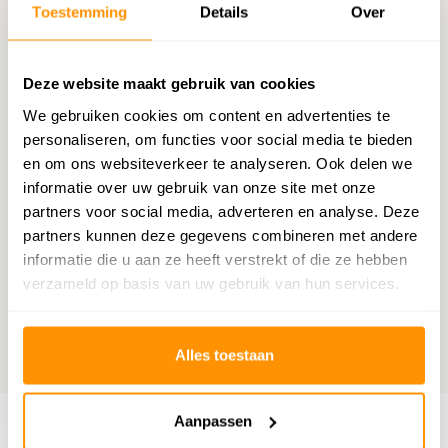
Chatten met een medewerker
Toestemming
Details
Over
E-mail versturen
Deze website maakt gebruik van cookies
vragen@flycarpets.nl
We gebruiken cookies om content en advertenties te
personaliseren, om functies voor social media te bieden
Telefonisch contact
en om ons websiteverkeer te analyseren. Ook delen we
Bel ons op 020 - 261 47 23
informatie over uw gebruik van onze site met onze
partners voor social media, adverteren en analyse. Deze
partners kunnen deze gegevens combineren met andere
Bestelling volgen
informatie die u aan ze heeft verstrekt of die ze hebben
Volg uw bestelling
verzameld op basis van uw gebruik van hun services.
Benieuwd wat anderen vinden?
Alles toestaan
9,1
Wij scoren een
9,1
op
Webwinkelkeur
Aanpassen
Klantenservice