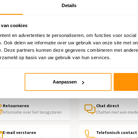
Details
 van cookies
ent en advertenties te personaliseren, om functies voor social
. Ook delen we informatie over uw gebruik van onze site met on
e. Deze partners kunnen deze gegevens combineren met andere i
erzameld op basis van uw gebruik van hun services.
p nodig?
Aanpassen
contact op met onze klantenservice
Retourneren
Chat direct
Informatie over het terugsturen
Chatten met een med
E-mail versturen
Telefonisch contact