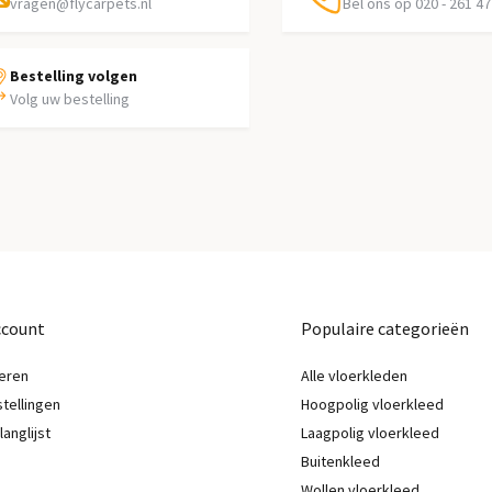
vragen@flycarpets.nl
Bel ons op 020 - 261 47
Bestelling volgen
Volg uw bestelling
ccount
Populaire categorieën
eren
Alle vloerkleden
stellingen
Hoogpolig vloerkleed
langlijst
Laagpolig vloerkleed
Buitenkleed
Wollen vloerkleed