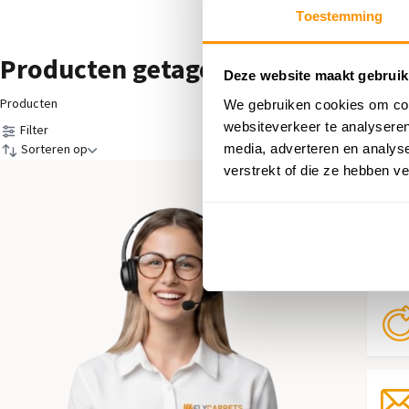
Toestemming
Producten getagd met Diamond
Deze website maakt gebruik
Producten
We gebruiken cookies om cont
websiteverkeer te analyseren
Filter
media, adverteren en analys
Sorteren op
verstrekt of die ze hebben v
Hul
Neem 