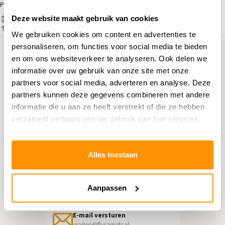
Producten
Deze website maakt gebruik van cookies
Filter
Sorteren op
We gebruiken cookies om content en advertenties te
personaliseren, om functies voor social media te bieden
en om ons websiteverkeer te analyseren. Ook delen we
Hulp nodig?
informatie over uw gebruik van onze site met onze
partners voor social media, adverteren en analyse. Deze
Neem contact op met onze
partners kunnen deze gegevens combineren met andere
klantenservice
informatie die u aan ze heeft verstrekt of die ze hebben
verzameld op basis van uw gebruik van hun services.
Retourneren
Informatie over het terugsturen
Alles toestaan
Chat direct
Chatten met een medewerker
Aanpassen
E-mail versturen
vragen@flycarpets.nl