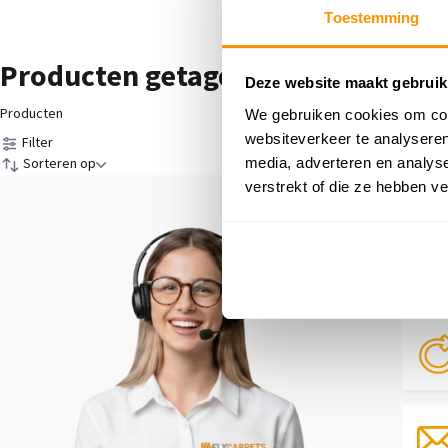
Toestemming
Producten getagd met blueberry
Deze website maakt gebruik
Producten
We gebruiken cookies om cont
websiteverkeer te analyseren
Filter
media, adverteren en analys
Sorteren op
verstrekt of die ze hebben v
Hul
Neem 