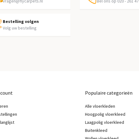
vragen@flycarpets.nl
Bel ons op 020 - 261 47
Bestelling volgen
Volg uw bestelling
ccount
Populaire categorieën
eren
Alle vloerkleden
stellingen
Hoogpolig vloerkleed
langlijst
Laagpolig vloerkleed
Buitenkleed
Wollen vloerkleed