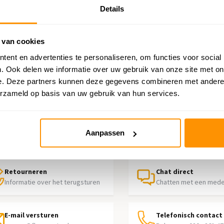
Details
 van cookies
ent en advertenties te personaliseren, om functies voor social
. Ook delen we informatie over uw gebruik van onze site met on
e. Deze partners kunnen deze gegevens combineren met andere i
erzameld op basis van uw gebruik van hun services.
p nodig?
Aanpassen
contact op met onze klantenservice
Retourneren
Chat direct
Informatie over het terugsturen
Chatten met een med
E-mail versturen
Telefonisch contact