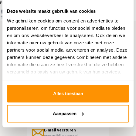
Producten
Deze website maakt gebruik van cookies
Filter
Sorteren op
We gebruiken cookies om content en advertenties te
personaliseren, om functies voor social media te bieden
en om ons websiteverkeer te analyseren. Ook delen we
Hulp nodig?
informatie over uw gebruik van onze site met onze
partners voor social media, adverteren en analyse. Deze
Neem contact op met onze
partners kunnen deze gegevens combineren met andere
klantenservice
informatie die u aan ze heeft verstrekt of die ze hebben
verzameld op basis van uw gebruik van hun services.
Retourneren
Informatie over het terugsturen
Alles toestaan
Chat direct
Chatten met een medewerker
Aanpassen
E-mail versturen
vragen@flycarpets.nl