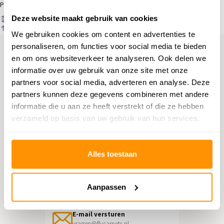
Producten
Deze website maakt gebruik van cookies
Filter
Sorteren op
We gebruiken cookies om content en advertenties te
personaliseren, om functies voor social media te bieden
en om ons websiteverkeer te analyseren. Ook delen we
Hulp nodig?
informatie over uw gebruik van onze site met onze
partners voor social media, adverteren en analyse. Deze
Neem contact op met onze
partners kunnen deze gegevens combineren met andere
klantenservice
informatie die u aan ze heeft verstrekt of die ze hebben
verzameld op basis van uw gebruik van hun services.
Retourneren
Informatie over het terugsturen
Alles toestaan
Chat direct
Chatten met een medewerker
Aanpassen
E-mail versturen
vragen@flycarpets.nl