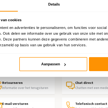
Details
Grijs
 van cookies
ent en advertenties te personaliseren, om functies voor social
. Ook delen we informatie over uw gebruik van onze site met on
e. Deze partners kunnen deze gegevens combineren met andere i
erzameld op basis van uw gebruik van hun services.
p nodig?
Aanpassen
contact op met onze klantenservice
Retourneren
Chat direct
Informatie over het terugsturen
Chatten met een med
E-mail versturen
Telefonisch contact