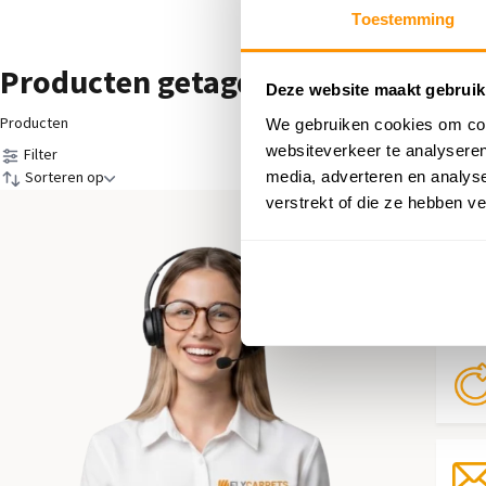
Toestemming
Producten getagd met Antraciet / 
Deze website maakt gebruik
Producten
We gebruiken cookies om cont
websiteverkeer te analyseren
Filter
media, adverteren en analys
Sorteren op
verstrekt of die ze hebben v
Hul
Neem 