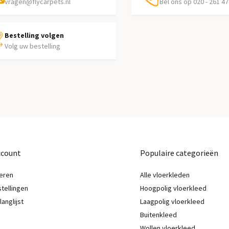
vragen@flycarpets.nl
Bel ons op 020 - 261 47
Bestelling volgen
Volg uw bestelling
ccount
Populaire categorieën
eren
Alle vloerkleden
stellingen
Hoogpolig vloerkleed
langlijst
Laagpolig vloerkleed
Buitenkleed
Wollen vloerkleed