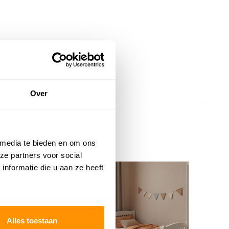
Over
 media te bieden en om ons
ze partners voor social
nformatie die u aan ze heeft
KORTING 20%
K
Ro
Bo
Alles toestaan