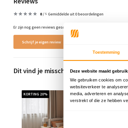
Reviews
0
/
Gemiddelde uit 0 beoordelingen
5
Er zijn nog geen reviews geschreven over dit product..
Schrijf je eigen review
Toestemming
Dit vind je misschien ook leuk
Deze website maakt gebruik
We gebruiken cookies om cont
websiteverkeer te analyseren
media, adverteren en analys
KORTING 20%
KORTING
s
verstrekt of die ze hebben v