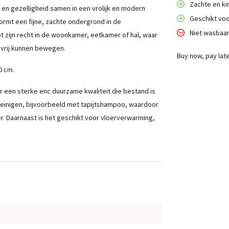
Zachte en kin
 en gezelligheid samen in een vrolijk en modern
Geschikt voo
vormt een fijne, zachte ondergrond in de
Niet wasbaa
t zijn recht in de woonkamer, eetkamer of hal, waar
 vrij kunnen bewegen.
Buy now, pay lat
0 cm.
 een sterke enc duurzame kwaliteit die bestand is
 reinigen, bijvoorbeeld met tapijtshampoo, waardoor
er. Daarnaast is het geschikt voor vloerverwarming,