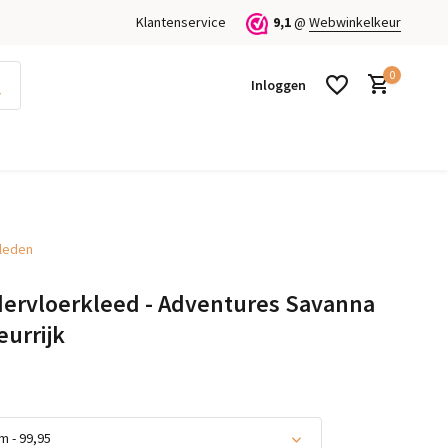
Klantenservice
9,1
@
Webwinkelkeur
0
Inloggen
kleden
Account aanmaken
Account aanmaken
ervloerkleed - Adventures Savanna
urrijk
 - 99,95