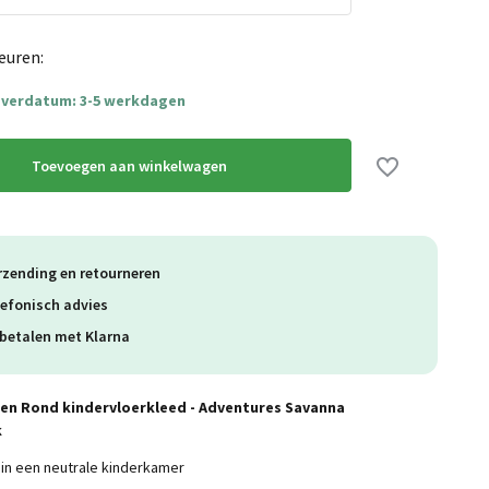
euren:
everdatum: 3-5 werkdagen
Toevoegen aan winkelwagen
rzending en retourneren
lefonisch advies
betalen met Klarna
en Rond kindervloerkleed - Adventures Savanna
k
 in een neutrale kinderkamer