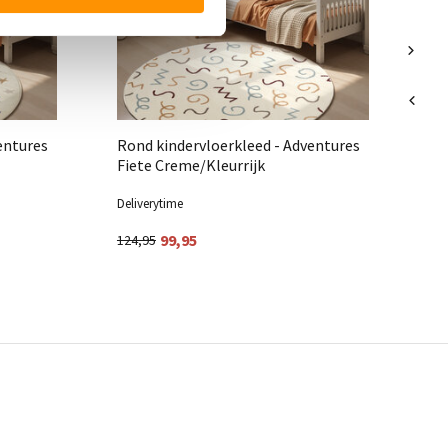
entures
Rond kindervloerkleed - Adventures
Fiete Creme/Kleurrijk
Deliverytime
Del
99,95
124,95
12