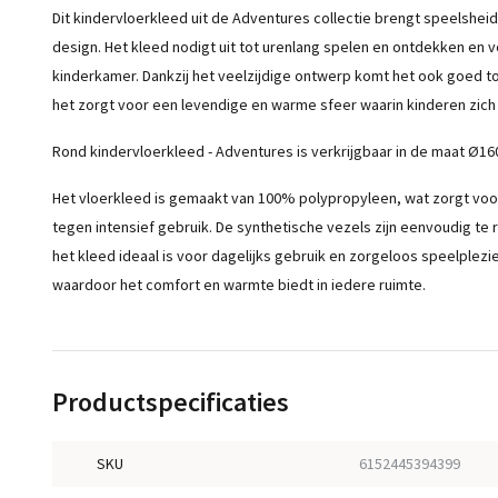
Dit kindervloerkleed uit de Adventures collectie brengt speelsheid
design. Het kleed nodigt uit tot urenlang spelen en ontdekken en 
kinderkamer. Dankzij het veelzijdige ontwerp komt het ook goed to
het zorgt voor een levendige en warme sfeer waarin kinderen zich
Rond kindervloerkleed - Adventures is verkrijgbaar in de maat Ø16
Het vloerkleed is gemaakt van 100% polypropyleen, wat zorgt voor
tegen intensief gebruik. De synthetische vezels zijn eenvoudig te
het kleed ideaal is voor dagelijks gebruik en zorgeloos speelplezi
waardoor het comfort en warmte biedt in iedere ruimte.
Productspecificaties
SKU
6152445394399