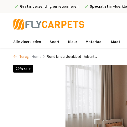
Gratis
verzending en retourneren
Specialist
in vloerkl
Alle vloerkleden
Soort
Kleur
Materiaal
Maat
Terug
Home
Rond kindervloerkleed - Advent...
20% sale