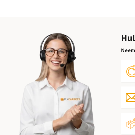
Hul
Neem 