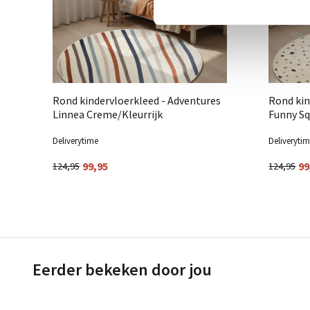
Rond kindervloerkleed - Adventures
Rond kin
Linnea Creme/Kleurrijk
Funny Sq
Deliverytime
Deliveryti
99,95
99
124,95
124,95
Eerder bekeken door jou