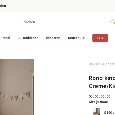
eden
Rond
Buitenkleden
Kinderen
Keuzehulp
Sale
Bekijk alle vloer
Rond kind
Creme/Kle
0
0
:
0
0
:
0
0
:
0
0
Kies je maat:
Ø160 cm