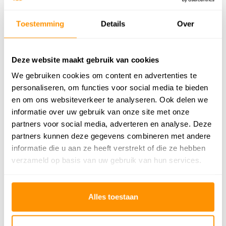
Gewicht
3,20kg/m²
Toestemming
Details
Over
Productiemethode
Handgeweven
Vloerverwarming
Geschikt
Deze website maakt gebruik van cookies
Geschikt voor: Binnen of
We gebruiken cookies om content en advertenties te
Binnen
buiten?
personaliseren, om functies voor social media te bieden
en om ons websiteverkeer te analyseren. Ook delen we
Anti allergie
Nee
informatie over uw gebruik van onze site met onze
Gecertificeerd
✓
partners voor social media, adverteren en analyse. Deze
partners kunnen deze gegevens combineren met andere
informatie die u aan ze heeft verstrekt of die ze hebben
369,95
verzameld op basis van uw gebruik van hun services.
Buy now, pay later
Alles toestaan