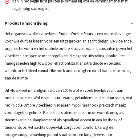
Kan in het begin licht pluizen (Normaal bij wol en vermindert snel met
regelmatig stofzuigen)
Productomschrijving
Het organisch wollen vloerkleed Puddle Ombre Paars is een echte blikvanger
voor wie durft te kiezen voor een uitgesproken en zacht design. De vloeiende,
organische vorm en het subtiele ombre kleurverloop in paarstinten geven het
vloerkleed een speelse maar tegelijkertijd elegante uitstraling. Dankzij het
handgesneden high low pool effect ontstaat er extra diepte en textuur,
waardoor het kleed vanuit elke hoek anders oogt en direct karakter toevoegt
aan de ruimte.
Dit vloerkleed is handgemaakt van 100% wol en voelt heerlijk zacht aan
onder de voeten. Wol is van nature warm, geluiddempend en duurzaam, wat
het Puddle Ombre vloerkleed niet alleen mooi maar ook praktisch maakt
voor dagelijks gebruik. Perfect als statement piece in de woonkamer, als
sfeermaker in de slaapkamer of als opvallend accent in een leeshoek of
thuiskantoor. Het zachte oppervlak zorgt voor comfort, terwijl de
hoogwaardige afwerking garant staat voor een lange levensduur.