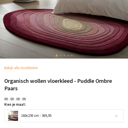
Bekijk alle vloerkleden
Organisch wollen vloerkleed - Puddle Ombre
Paars
0
0
:
0
0
:
0
0
:
0
0
Kies je maat:
160x230 cm - 369,95