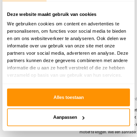
239,95
Deze website maakt gebruik van cookies
We gebruiken cookies om content en advertenties te
Buy now, pay later
personaliseren, om functies voor social media te bieden
en om ons websiteverkeer te analyseren. Ook delen we
informatie over uw gebruik van onze site met onze
partners voor social media, adverteren en analyse. Deze
partners kunnen deze gegevens combineren met andere
Reviews
informatie die u aan ze heeft verstrekt of die ze hebben
verzameld op basis van uw gebruik van hun services.
4
/
Gemiddelde uit 2 beoordelingen
5
4
/
4
/
5
5
Alles toestaan
Gepost door:
Bets Donker
op 18 Maart
Gepost door:
Jeroen
op 19 Decemb
2025
Kwaliteit is goed. Had misschien iet
Mooie kleur en snelle levering toppie
Aanpassen
gemogen. Na uitrollen moet je het
eerst wel "opwrijven" om de juiste 
motief te krijgen. Wel een aanrader.