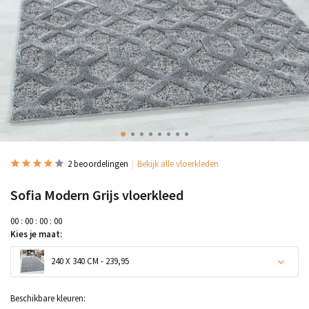
2 beoordelingen
Bekijk alle vloerkleden
Sofia Modern Grijs vloerkleed
0
0
:
0
0
:
0
0
:
0
0
Kies je maat:
240 X 340 CM - 239,95
Beschikbare kleuren: