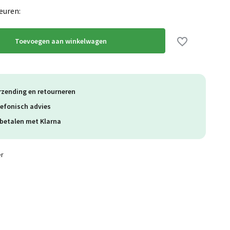
euren:
Toevoegen aan winkelwagen
rzending en retourneren
lefonisch advies
betalen met Klarna
er