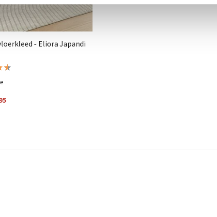
loerkleed - Eliora Japandi
me
95