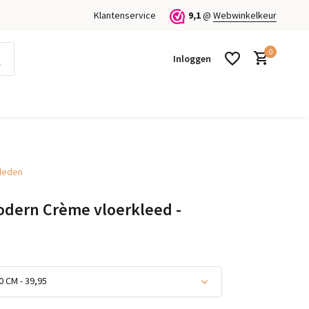
Klantenservice
9,1
@
Webwinkelkeur
0
Inloggen
kleden
Account aanmaken
Account aanmaken
odern Crème vloerkleed -
0 CM - 39,95