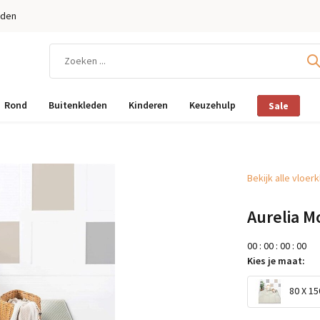
eden
Rond
Buitenkleden
Kinderen
Keuzehulp
Sale
Bekijk alle vloer
Aurelia M
0
0
:
0
0
:
0
0
:
0
0
Kies je maat:
80 X 15