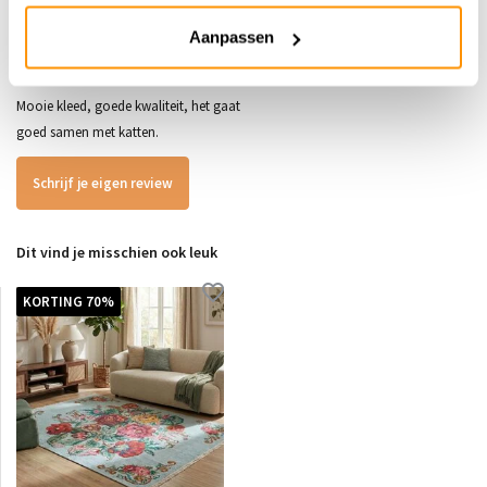
5
/
5
Aanpassen
Gepost door:
Sara
op 1 Mei 2024
Mooie kleed, goede kwaliteit, het gaat
goed samen met katten.
Schrijf je eigen review
Dit vind je misschien ook leuk
KORTING 70%