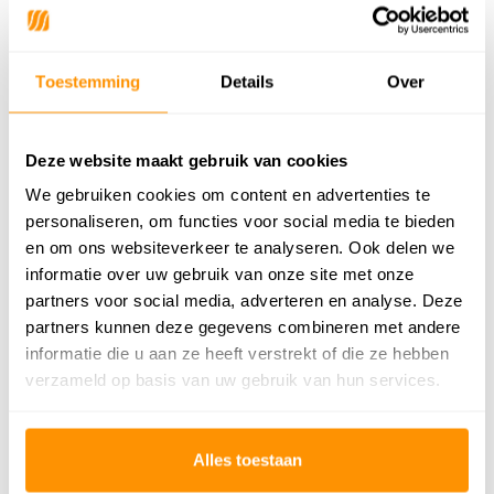
Geschikt voor: Binnen of
Binnen
buiten?
Toestemming
Details
Over
Anti allergie
Ja
Gecertificeerd
OEKO-TEX®
Deze website maakt gebruik van cookies
We gebruiken cookies om content en advertenties te
Adviesprijs
434,95
personaliseren, om functies voor social media te bieden
129,95
en om ons websiteverkeer te analyseren. Ook delen we
Je bespaart 305 euro
70%
informatie over uw gebruik van onze site met onze
partners voor social media, adverteren en analyse. Deze
Buy now, pay later
partners kunnen deze gegevens combineren met andere
informatie die u aan ze heeft verstrekt of die ze hebben
verzameld op basis van uw gebruik van hun services.
Reviews
Alles toestaan
5
/
Gemiddelde uit 1 beoordelingen
5