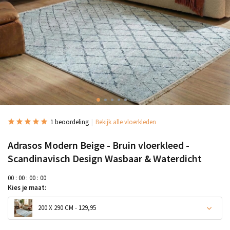
1 beoordeling
Bekijk alle vloerkleden
Adrasos Modern Beige - Bruin vloerkleed -
Scandinavisch Design Wasbaar & Waterdicht
0
0
:
0
0
:
0
0
:
0
0
Kies je maat:
200 X 290 CM - 129,95