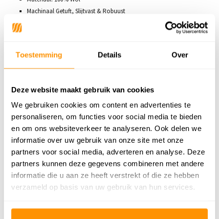
Machinaal Getuft, Slijtvast & Robuust
Geschikt voor vloerverwarming
Productieland: India
Makkelijk in onderhoud
Toestemming
Details
Over
Gewicht: +/- 4000 gr/m2
Getoonde afbeelding heeft de afmeting 160x230cm
Bijzonderheden: Omdat het opgerold is geweest kan dit kleed bij het
Deze website maakt gebruik van cookies
uitrollen een beetje bobbelig zijn. Dit verdwijnt na korte tijd vanzelf.
We gebruiken cookies om content en advertenties te
Even oprollen in tegenovergestelde richting kan helpen.
personaliseren, om functies voor social media te bieden
en om ons websiteverkeer te analyseren. Ook delen we
informatie over uw gebruik van onze site met onze
Productspecificaties
partners voor social media, adverteren en analyse. Deze
partners kunnen deze gegevens combineren met andere
SKU
9502848917461
informatie die u aan ze heeft verstrekt of die ze hebben
verzameld op basis van uw gebruik van hun services.
Adviesprijs
439,95
349,95
Je bespaart 90 euro
20%