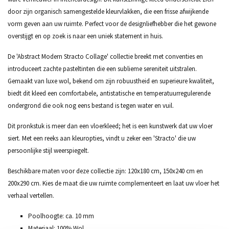
door zijn organisch samengestelde kleurvlakken, die een frisse afwijkende
vorm geven aan uw ruimte. Perfect voor de designliefhebber die het gewone
overstijgt en op zoek is naar een uniek statement in huis.
De 'Abstract Modern Stracto Collage' collectie breekt met conventies en
introduceert zachte pasteltinten die een sublieme sereniteit uitstralen.
Gemaakt van luxe wol, bekend om zijn robuustheid en superieure kwaliteit,
biedt dit kleed een comfortabele, antistatische en temperatuurregulerende
ondergrond die ook nog eens bestand is tegen water en vuil.
Dit pronkstuk is meer dan een vloerkleed; het is een kunstwerk dat uw vloer
siert. Met een reeks aan kleuropties, vindt u zeker een 'Stracto' die uw
persoonlijke stijl weerspiegelt.
Beschikbare maten voor deze collectie zijn: 120x180 cm, 150x240 cm en
200x290 cm. Kies de maat die uw ruimte complementeert en laat uw vloer het
verhaal vertellen.
Poolhoogte: ca. 10 mm
Materiaal: 100% Wol