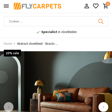
0
vloerkleden
9,1
uit 11.000+ beo
Home
Abstract vloerkleed - Stracto ...
20% sale