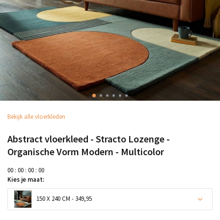
Bekijk alle vloerkleden
Abstract vloerkleed - Stracto Lozenge -
Organische Vorm Modern - Multicolor
0
0
:
0
0
:
0
0
:
0
0
Kies je maat:
150 X 240 CM - 349,95