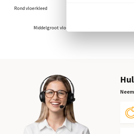
Rond vloerkleed
Groot vloer
Middelgroot vloerkleed
Hul
Neem 