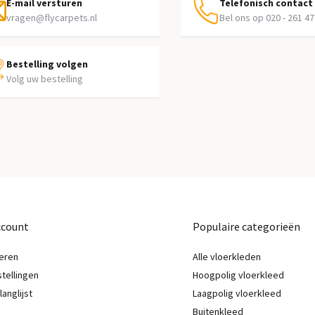
E-mail versturen
Telefonisch contact
vragen@flycarpets.nl
Bel ons op 020 - 261 47
Bestelling volgen
Volg uw bestelling
ccount
Populaire categorieën
eren
Alle vloerkleden
stellingen
Hoogpolig vloerkleed
langlijst
Laagpolig vloerkleed
Buitenkleed