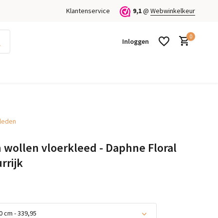
Klantenservice
9,1
@
Webwinkelkeur
0
Inloggen
kleden
Account aanmaken
Account aanmaken
 wollen vloerkleed - Daphne Floral
rrijk
 cm - 339,95