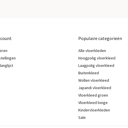
ccount
Populaire categorieën
eren
Alle vloerkleden
stellingen
Hoogpolig vloerkleed
langlijst
Laagpolig vloerkleed
Buitenkleed
Wollen vloerkleed
Japandi vloerkleed
Vloerkleed groen
Vloerkleed beige
Kindervloerkleden
Sale