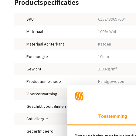
Productspecificaties
SKU
6152439697604
Materiaal
100% Wol
Materiaal Achterkant
Katoen
Poolhoogte
10mm
Gewicht
2,00kg/m²
Productiemethode
Handgeweven
Vloerverwarming
Geschikt
Geschikt voor: Binnen of buiten?
Binnen
Toestemming
Anti allergie
Nee
Gecertificeerd
Ja