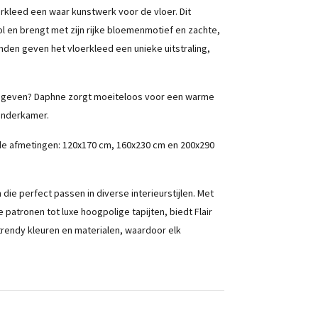
oerkleed een waar kunstwerk voor de vloer. Dit
 en brengt met zijn rijke bloemenmotief en zachte,
nden geven het vloerkleed een unieke uitstraling,
ist geven? Daphne zorgt moeiteloos voor een warme
inderkamer.
n de afmetingen: 120x170 cm, 160x230 cm en 200x290
 die perfect passen in diverse interieurstijlen. Met
atronen tot luxe hoogpolige tapijten, biedt Flair
trendy kleuren en materialen, waardoor elk