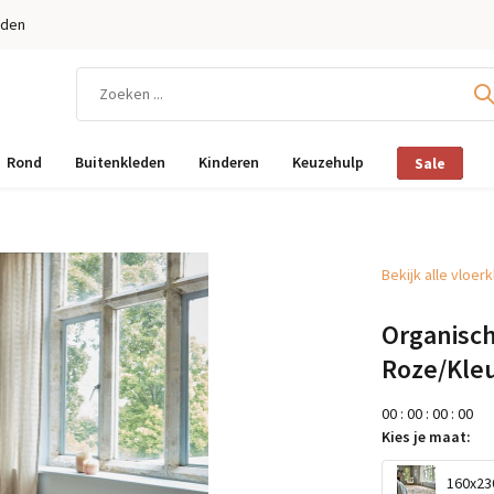
eden
Rond
Buitenkleden
Kinderen
Keuzehulp
Sale
Bekijk alle vloer
Organisch
Roze/Kleu
0
0
:
0
0
:
0
0
:
0
0
Kies je maat:
160x230