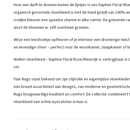
Voor wie durft te dromen buiten de lijntjes is ons Daphne Floral Vl
organisch gevormde vloerkleed is met de hand getuft van 100% wol
vrolijke kleuren een speelse charme in elke ruimte. De golvende ra
alsof de bloemen er zélf overheen groeien.
Wil je een leeshoekje opfleuren of je interieur een dromerige tw
en levendige sfeer – perfect voor de woonkamer, slaapkamer of k
Wollen vloerkleed – Daphne Floral Roze/Kleurrijk is verkrijgbaar i
cm.
Flair Rugs staat bekend om zijn stijlvolle en eigentijdse vloerkleden
een breed assortiment aan designs, van moderne en geometrische p
Rugs hoogwaardige kwaliteit en comfort. De collectie combineert 
vloerkleed een echte eyecatcher in huis is.