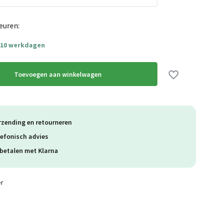
Uitverkocht
euren:
- 10 werkdagen
Uitverkocht
Toevoegen aan winkelwagen
rzending en retourneren
lefonisch advies
betalen met Klarna
er