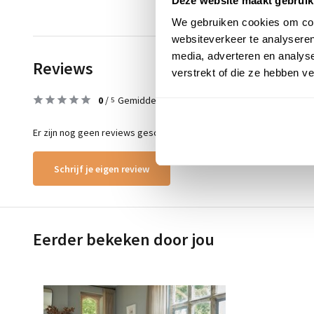
Deze website maakt gebruik
We gebruiken cookies om cont
websiteverkeer te analyseren
media, adverteren en analys
Reviews
verstrekt of die ze hebben v
0
/
Gemiddelde uit 0 beoordelingen
5
Er zijn nog geen reviews geschreven over dit product..
Schrijf je eigen review
Eerder bekeken door jou