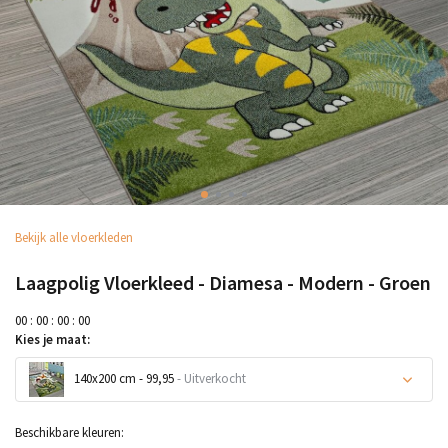
Bekijk alle vloerkleden
Laagpolig Vloerkleed - Diamesa - Modern - Groen
0
0
:
0
0
:
0
0
:
0
0
Kies je maat:
140x200 cm - 99,95
- Uitverkocht
Uitverkocht
Beschikbare kleuren: