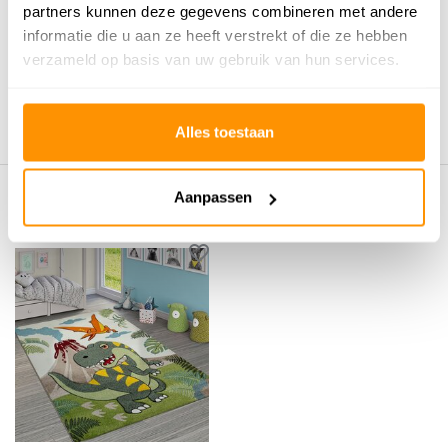
partners kunnen deze gegevens combineren met andere
0
/
Gemiddelde uit 0 beoordelingen
5
informatie die u aan ze heeft verstrekt of die ze hebben
verzameld op basis van uw gebruik van hun services.
Er zijn nog geen reviews geschreven over dit product..
Schrijf je eigen review
Alles toestaan
Aanpassen
Eerder bekeken door jou