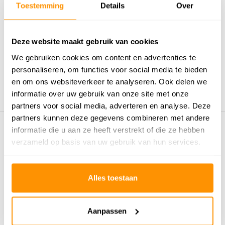
Toestemming
Details
Over
Reviews
0
/
Gemiddelde uit 0 beoordelingen
5
Deze website maakt gebruik van cookies
We gebruiken cookies om content en advertenties te
Er zijn nog geen reviews geschreven over dit product..
personaliseren, om functies voor social media te bieden
en om ons websiteverkeer te analyseren. Ook delen we
Schrijf je eigen review
informatie over uw gebruik van onze site met onze
partners voor social media, adverteren en analyse. Deze
partners kunnen deze gegevens combineren met andere
informatie die u aan ze heeft verstrekt of die ze hebben
Eerder bekeken door jou
verzameld op basis van uw gebruik van hun services.
Alles toestaan
Aanpassen