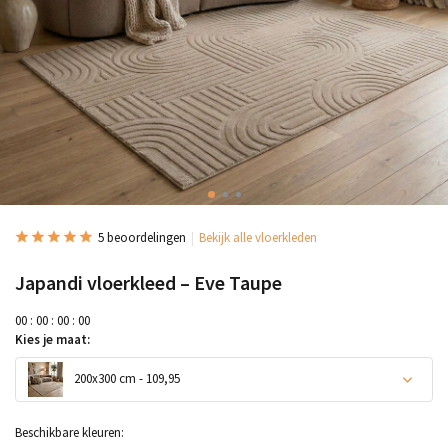
5 beoordelingen
Bekijk alle vloerkleden
Japandi vloerkleed – Eve Taupe
0
0
:
0
0
:
0
0
:
0
0
Kies je maat:
200x300 cm - 109,95
Uitverkocht
Beschikbare kleuren: