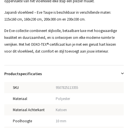
oppervlakte van het vloerkleed elke stap een plezier maakt.
Japandi vloerkleed – Eve Taupe is beschikbaar in verschillende maten:
115x160 cm, 160x230 cm, 200x300 cm en 230x330 cm.
De Eve-collectie combineert stijlvolle, betaalbare luxe met hoogwaardige
kwaliteit en duurzaamheid, en is ontworpen om elke moderne ruimte te
verrijken. Met het OEKO-TEX®-certificaat kun je met een gerust hart kiezen
voor dit vloerkleed, dat comfort en stijl toevoegt aan jouw interieur.
Productspecificaties
SKU
9507825113355
Materiaal
Polyester
Materiaal Achterkant
Katoen
Poolhoogte
10 mm