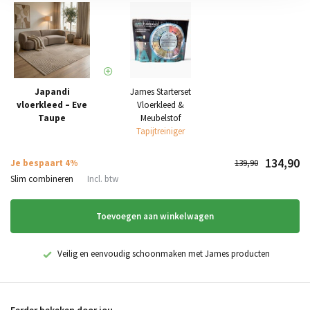
Japandi
James Starterset
vloerkleed – Eve
Vloerkleed &
Taupe
Meubelstof
Tapijtreiniger
134,90
Je bespaart 4%
139,90
Slim combineren
Incl. btw
Toevoegen aan winkelwagen
Veilig en eenvoudig schoonmaken met James producten
Eerder bekeken door jou