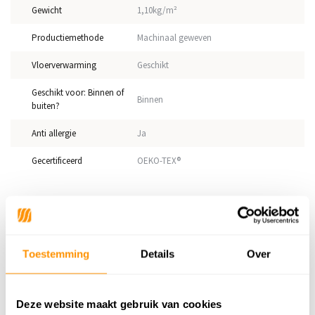
Gewicht
1,10kg/m²
Productiemethode
Machinaal geweven
Vloerverwarming
Geschikt
Geschikt voor: Binnen of
Binnen
buiten?
Anti allergie
Ja
Gecertificeerd
OEKO-TEX®
Adviesprijs
179,95
109,95
Je bespaart 70 euro
39%
Toestemming
Details
Over
Buy now, pay later
Deze website maakt gebruik van cookies