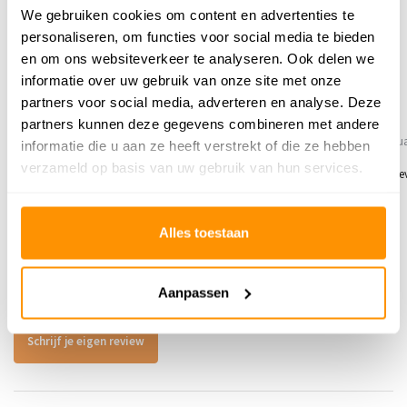
We gebruiken cookies om content en advertenties te
personaliseren, om functies voor social media te bieden
Reviews
en om ons websiteverkeer te analyseren. Ook delen we
5
/
Gemiddelde uit 5 beoordelingen
5
informatie over uw gebruik van onze site met onze
partners voor social media, adverteren en analyse. Deze
5
/
5
/
5
5
partners kunnen deze gegevens combineren met andere
Gepost door:
Jacqueline
op 9 Februari
Gepost door:
Rachella
op 28 Janua
informatie die u aan ze heeft verstrekt of die ze hebben
2026
verzameld op basis van uw gebruik van hun services.
Super mooie kleed en erg snel gele
Lekker zacht kleed. Even wennen dat het
zo glad is, maar erg mooi van kleur en
Alles toestaan
motief.
Toon
1
-
3
van
5
reacties
1
2
Aanpassen
Schrijf je eigen review